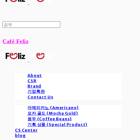
Café Feliz
Company
About
CSR
Brand
기업특판
Contact Us
Shop
아메리카노 (Americano)
모카 골드 (Mocha Gold)
원두 (Coffee Beans)
기획 상품 (Special Product)
CS Center
blog