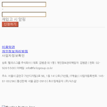
-
재입고 시 알림
신청하기
이용약관
개인정보처리방침
사업자정보확인
상호: 펠리스그룹 주식회사 | 대표: 김범준 외 1명 | 개인정보관리책임자: 김범준 | 전화: 02-
926-5500 | 이메일: info@felizgroup.co.kr
주소: 서울시 금천구 가산디지털2로 98, 1동 1412호(가산동, IT캐슬) | 사업자등록번호:
145-
81-00296
| 통신판매:
서울 금천-0910
| 호스팅제공자: (주)식스샵