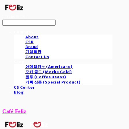
LOG IN
로그인
Company
About
CSR
Brand
기업특판
Contact Us
Shop
아메리카노 (Americano)
모카 골드 (Mocha Gold)
원두 (Coffee Beans)
기획 상품 (Special Product)
CS Center
blog
Café Feliz